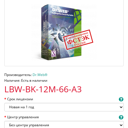
Производитель:
Dr.Web®
Наличие: Есть в наличии
LBW-BK-12M-66-A3
Срок лицензии
Центр управления