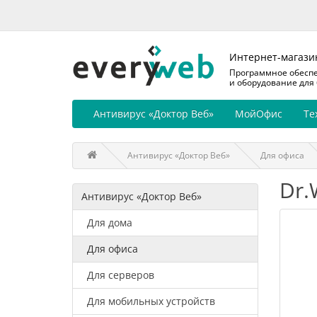
Интернет-магази
Программное обесп
и оборудование для
Антивирус «Доктор Веб»
МойОфис
Те
Антивирус «Доктор Веб»
Для офиса
Dr.
Антивирус «Доктор Веб»
Для дома
Для офиса
Для серверов
Для мобильных устройств