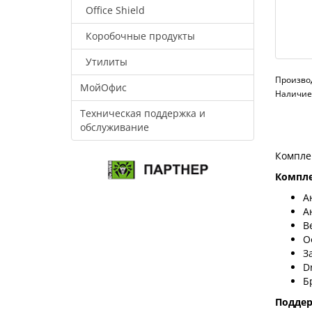
Office Shield
Коробочные продукты
Утилиты
Произво
МойОфис
Наличие:
Техническая поддержка и
обслуживание
Компле
Компле
А
А
В
О
З
D
Б
Подде