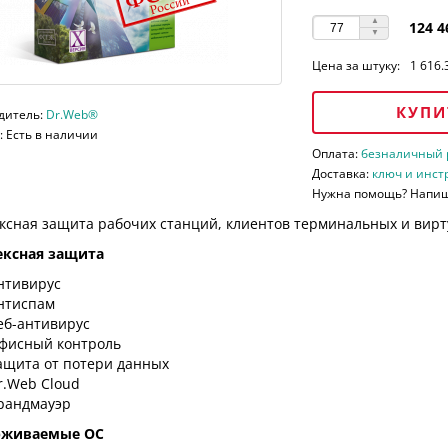
124 4
Цена за штуку:
1 616.
КУПИ
дитель:
Dr.Web®
 Есть в наличии
Оплата:
безналичный ра
Доставка:
ключ и инст
Нужна помощь? Напи
ксная защита рабочих станций, клиентов терминальных и вирт
ксная защита
нтивирус
нтиспам
еб-антивирус
фисный контроль
ащита от потери данных
r.Web Cloud
рандмауэр
рживаемые ОС