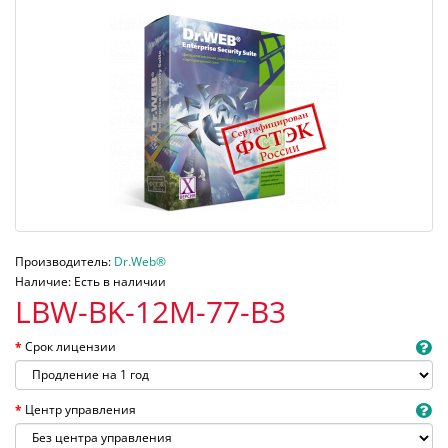
Производитель:
Dr.Web®
Наличие: Есть в наличии
LBW-BK-12M-77-B3
Срок лицензии
Центр управления