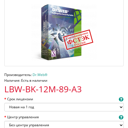
Производитель:
Dr.Web®
Наличие: Есть в наличии
LBW-BK-12M-89-A3
Срок лицензии
Центр управления