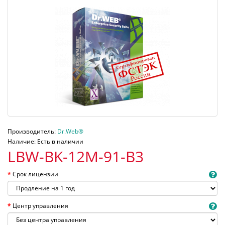
Производитель:
Dr.Web®
Наличие: Есть в наличии
LBW-BK-12M-91-B3
Срок лицензии
Центр управления