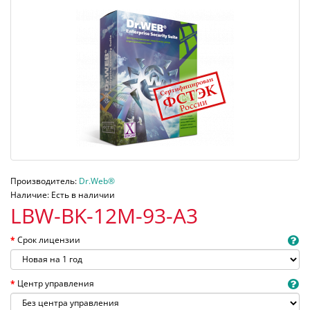
Производитель:
Dr.Web®
Наличие: Есть в наличии
LBW-BK-12M-93-A3
Срок лицензии
Центр управления