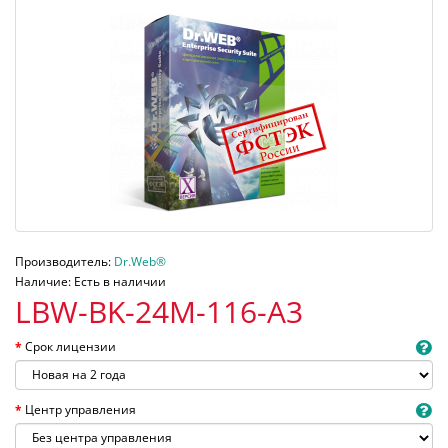
Производитель:
Dr.Web®
Наличие: Есть в наличии
LBW-BK-24M-116-A3
Срок лицензии
Центр управления