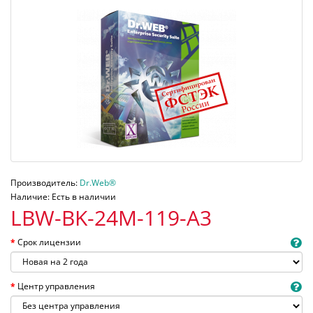
Производитель:
Dr.Web®
Наличие: Есть в наличии
LBW-BK-24M-119-A3
Срок лицензии
Центр управления