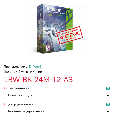
Производитель:
Dr.Web®
Наличие: Есть в наличии
LBW-BK-24M-12-A3
Срок лицензии
Центр управления