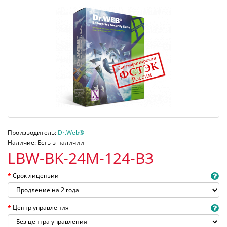
Производитель:
Dr.Web®
Наличие: Есть в наличии
LBW-BK-24M-124-B3
Срок лицензии
Центр управления