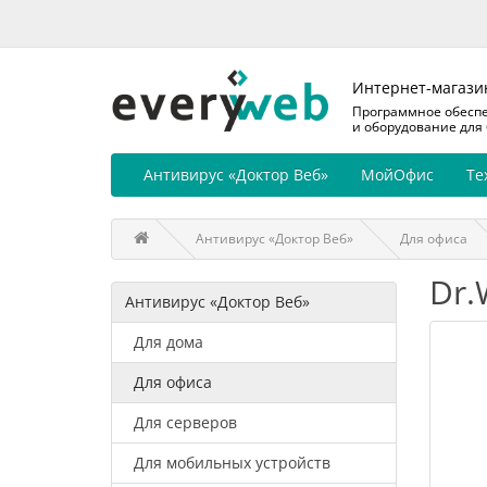
Интернет-магази
Программное обесп
и оборудование для
Антивирус «Доктор Веб»
МойОфис
Те
Антивирус «Доктор Веб»
Для офиса
Dr.
Антивирус «Доктор Веб»
Для дома
Для офиса
Для серверов
Для мобильных устройств