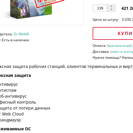
421 2
Цена за штуку:
3 030.
КУПИ
дитель:
Dr.Web®
 Есть в наличии
Оплата:
безналичный ра
Доставка:
ключ и инст
Нужна помощь? Напи
ксная защита рабочих станций, клиентов терминальных и вирт
ксная защита
нтивирус
нтиспам
еб-антивирус
фисный контроль
ащита от потери данных
r.Web Cloud
рандмауэр
рживаемые ОС