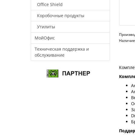
Office Shield
Коробочные продукты
Утилиты
Произво
МойОфис
Наличие:
Техническая поддержка и
обслуживание
Компле
Компле
А
А
В
О
З
D
Б
Подде