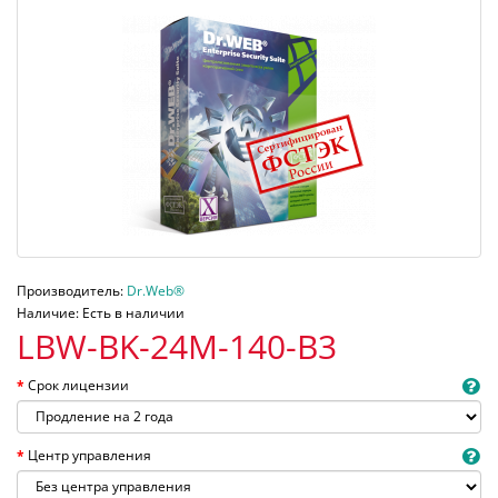
Производитель:
Dr.Web®
Наличие: Есть в наличии
LBW-BK-24M-140-B3
Срок лицензии
Центр управления