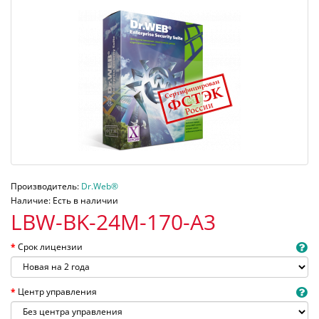
Производитель:
Dr.Web®
Наличие: Есть в наличии
LBW-BK-24M-170-A3
Срок лицензии
Центр управления