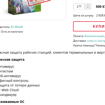
500 6
Цена за штуку:
2 828.
КУПИ
дитель:
Dr.Web®
 Есть в наличии
Оплата:
безналичный ра
Доставка:
ключ и инст
Нужна помощь? Напи
ксная защита рабочих станций, клиентов терминальных и вирт
ксная защита
нтивирус
нтиспам
еб-антивирус
фисный контроль
ащита от потери данных
r.Web Cloud
рандмауэр
рживаемые ОС