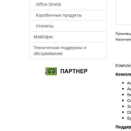
Office Shield
Коробочные продукты
Утилиты
Произво
МойОфис
Наличие:
Техническая поддержка и
обслуживание
Компле
Компле
А
А
В
О
З
D
Б
Подде