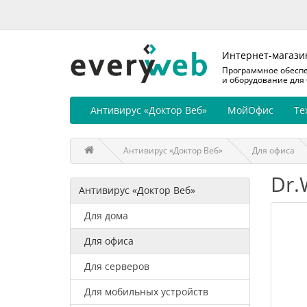
Интернет-магази
Программное обесп
и оборудование для
Антивирус «Доктор Веб»
МойОфис
Те
Антивирус «Доктор Веб»
Для офиса
Dr.
Антивирус «Доктор Веб»
Для дома
Для офиса
Для серверов
Для мобильных устройств