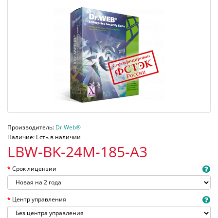
Производитель:
Dr.Web®
Наличие: Есть в наличии
LBW-BK-24M-185-A3
Срок лицензии
Центр управления