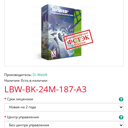
Производитель:
Dr.Web®
Наличие: Есть в наличии
LBW-BK-24M-187-A3
Срок лицензии
Центр управления