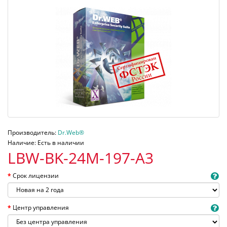
Производитель:
Dr.Web®
Наличие: Есть в наличии
LBW-BK-24M-197-A3
Срок лицензии
Центр управления