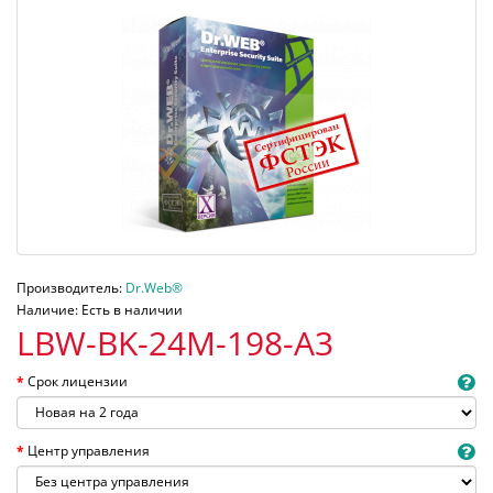
Производитель:
Dr.Web®
Наличие: Есть в наличии
LBW-BK-24M-198-A3
Срок лицензии
Центр управления