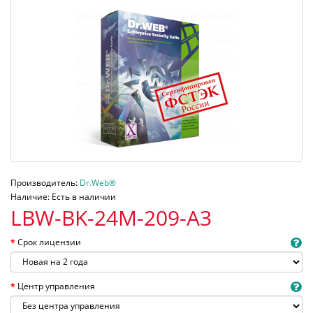
Производитель:
Dr.Web®
Наличие: Есть в наличии
LBW-BK-24M-209-A3
Срок лицензии
Центр управления