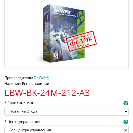
Производитель:
Dr.Web®
Наличие: Есть в наличии
LBW-BK-24M-212-A3
Срок лицензии
Центр управления