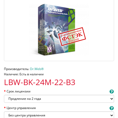
Производитель:
Dr.Web®
Наличие: Есть в наличии
LBW-BK-24M-22-B3
Срок лицензии
Центр управления