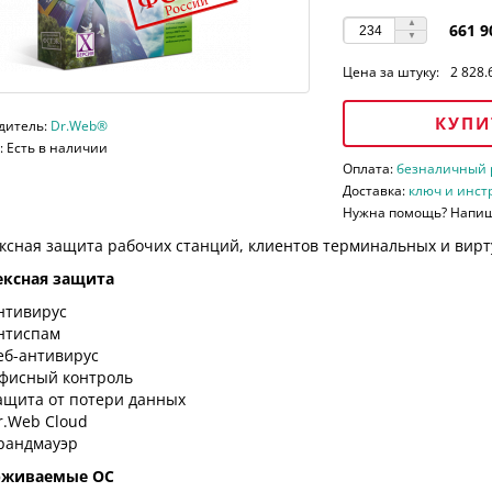
661 9
Цена за штуку:
2 828.
КУПИ
дитель:
Dr.Web®
 Есть в наличии
Оплата:
безналичный ра
Доставка:
ключ и инст
Нужна помощь? Напи
ксная защита рабочих станций, клиентов терминальных и вирт
ксная защита
нтивирус
нтиспам
еб-антивирус
фисный контроль
ащита от потери данных
r.Web Cloud
рандмауэр
рживаемые ОС