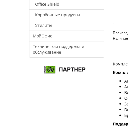
Office Shield
Коробочные продукты
Утилиты
Произво
МойОфис
Наличие:
Техническая поддержка и
обслуживание
Компле
Компле
А
А
В
О
З
D
Б
Подде