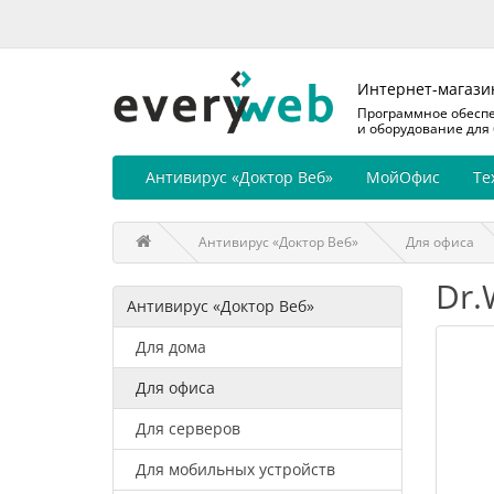
Интернет-магази
Программное обесп
и оборудование для
Антивирус «Доктор Веб»
МойОфис
Те
Антивирус «Доктор Веб»
Для офиса
Dr.
Антивирус «Доктор Веб»
Для дома
Для офиса
Для серверов
Для мобильных устройств