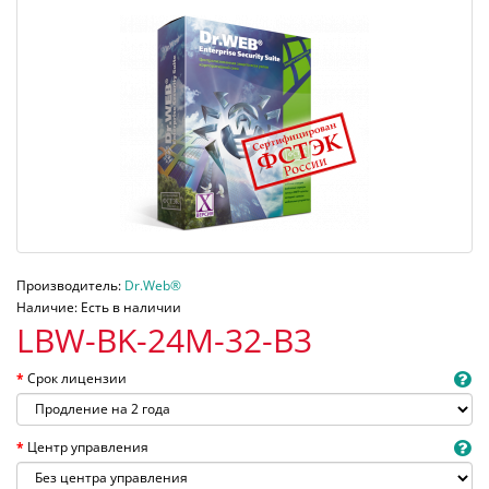
Производитель:
Dr.Web®
Наличие: Есть в наличии
LBW-BK-24M-32-B3
Срок лицензии
Центр управления