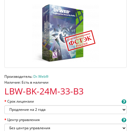
Производитель:
Dr.Web®
Наличие: Есть в наличии
LBW-BK-24M-33-B3
Срок лицензии
Центр управления