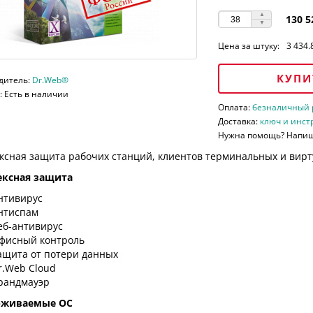
130 5
Цена за штуку:
3 434.
КУПИ
дитель:
Dr.Web®
 Есть в наличии
Оплата:
безналичный ра
Доставка:
ключ и инст
Нужна помощь? Напи
ксная защита рабочих станций, клиентов терминальных и вирт
ксная защита
нтивирус
нтиспам
еб-антивирус
фисный контроль
ащита от потери данных
r.Web Cloud
рандмауэр
рживаемые ОС