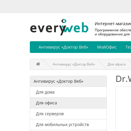
Интернет-магази
Программное обесп
и оборудование для
Антивирус «Доктор Веб»
МойОфис
Те
Антивирус «Доктор Веб»
Для офиса
Dr.
Антивирус «Доктор Веб»
Для дома
Для офиса
Для серверов
Для мобильных устройств