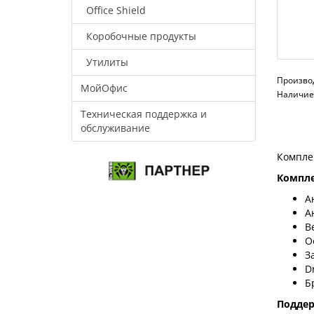
Office Shield
Коробочные продукты
Утилиты
Произво
МойОфис
Наличие:
Техническая поддержка и
обслуживание
Компле
Компле
А
А
В
О
З
D
Б
Подде