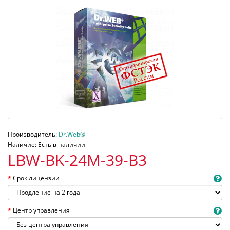
Производитель:
Dr.Web®
Наличие: Есть в наличии
LBW-BK-24M-39-B3
Срок лицензии
Центр управления