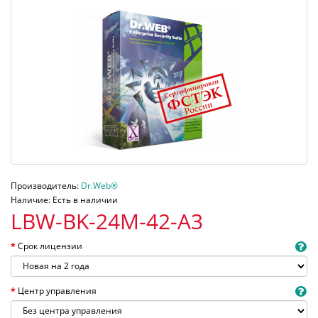
Производитель:
Dr.Web®
Наличие: Есть в наличии
LBW-BK-24M-42-A3
Срок лицензии
Центр управления