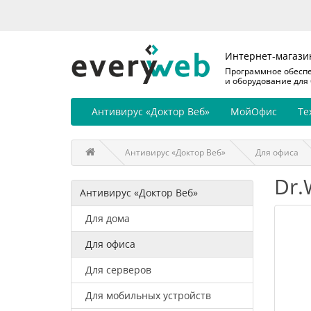
Интернет-магази
Программное обесп
и оборудование для
Антивирус «Доктор Веб»
МойОфис
Те
Антивирус «Доктор Веб»
Для офиса
Dr.
Антивирус «Доктор Веб»
Для дома
Для офиса
Для серверов
Для мобильных устройств