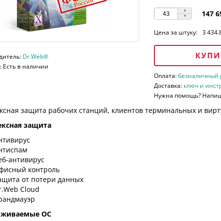
147 6
Цена за штуку:
3 434.
КУПИ
дитель:
Dr.Web®
 Есть в наличии
Оплата:
безналичный ра
Доставка:
ключ и инст
Нужна помощь? Напи
ксная защита рабочих станций, клиентов терминальных и вирт
ксная защита
нтивирус
нтиспам
еб-антивирус
фисный контроль
ащита от потери данных
r.Web Cloud
рандмауэр
рживаемые ОС