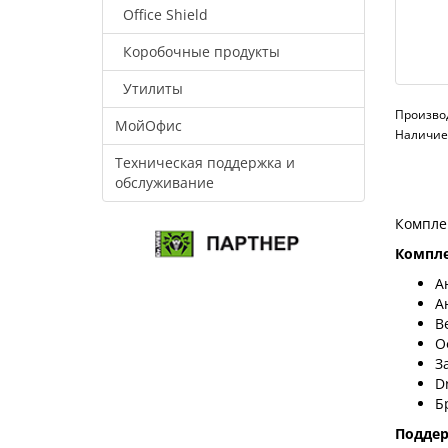
Office Shield
Коробочные продукты
Утилиты
Произво
МойОфис
Наличие:
Техническая поддержка и
обслуживание
Компле
Компле
А
А
В
О
З
D
Б
Подде