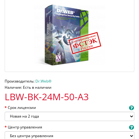
Производитель:
Dr.Web®
Наличие: Есть в наличии
LBW-BK-24M-50-A3
Срок лицензии
Центр управления