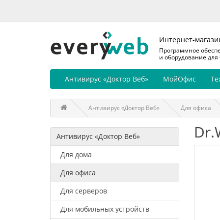
Интернет-магази
Программное обесп
и оборудование для
Антивирус «Доктор Веб»
МойОфис
Те
Антивирус «Доктор Веб»
Для офиса
Dr.
Антивирус «Доктор Веб»
Для дома
Для офиса
Для серверов
Для мобильных устройств