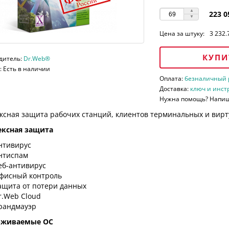
223 0
Цена за штуку:
3 232.
КУПИ
дитель:
Dr.Web®
 Есть в наличии
Оплата:
безналичный ра
Доставка:
ключ и инст
Нужна помощь? Напи
ксная защита рабочих станций, клиентов терминальных и вирт
ксная защита
нтивирус
нтиспам
еб-антивирус
фисный контроль
ащита от потери данных
r.Web Cloud
рандмауэр
рживаемые ОС