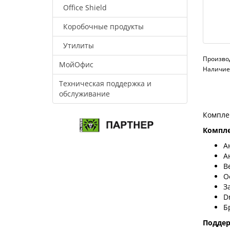
Office Shield
Коробочные продукты
Утилиты
Произво
МойОфис
Наличие:
Техническая поддержка и
обслуживание
Компле
Компле
А
А
В
О
З
D
Б
Подде