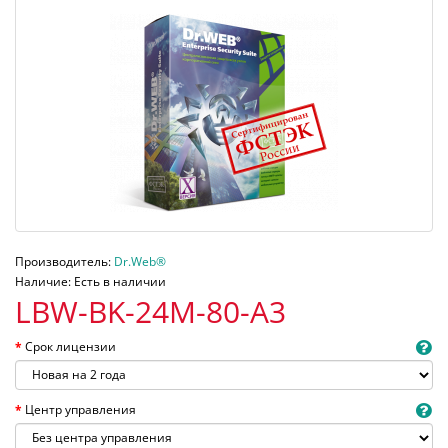
Производитель:
Dr.Web®
Наличие: Есть в наличии
LBW-BK-24M-80-A3
Срок лицензии
Центр управления