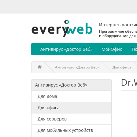
Интернет-магази
Программное обесп
и оборудование для
Антивирус «Доктор Веб»
МойОфис
Те
Антивирус «Доктор Веб»
Для офиса
Dr.
Антивирус «Доктор Веб»
Для дома
Для офиса
Для серверов
Для мобильных устройств