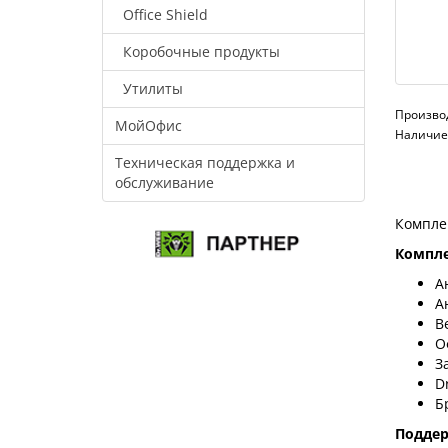
Office Shield
Коробочные продукты
Утилиты
Произво
МойОфис
Наличие:
Техническая поддержка и
обслуживание
Компле
Компле
А
А
В
О
З
D
Б
Подде