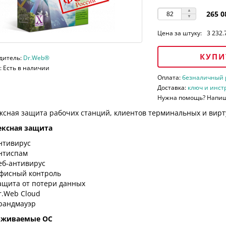
265 0
Цена за штуку:
3 232.
КУПИ
дитель:
Dr.Web®
 Есть в наличии
Оплата:
безналичный ра
Доставка:
ключ и инст
Нужна помощь? Напи
ксная защита рабочих станций, клиентов терминальных и вирт
ксная защита
нтивирус
нтиспам
еб-антивирус
фисный контроль
ащита от потери данных
r.Web Cloud
рандмауэр
рживаемые ОС