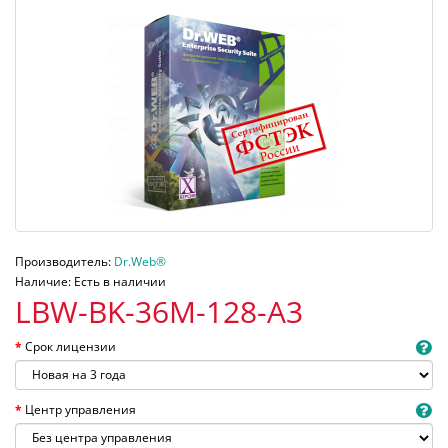
Производитель:
Dr.Web®
Наличие: Есть в наличии
LBW-BK-36M-128-A3
Срок лицензии
Центр управления