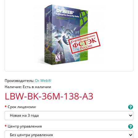
Производитель:
Dr.Web®
Наличие: Есть в наличии
LBW-BK-36M-138-A3
Срок лицензии
Центр управления