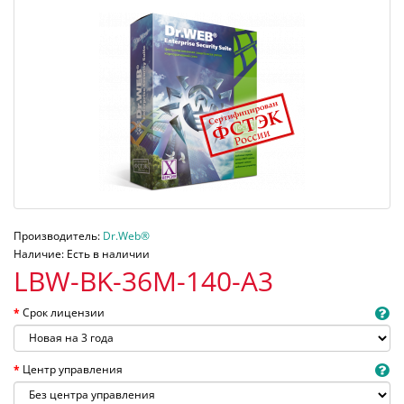
Производитель:
Dr.Web®
Наличие: Есть в наличии
LBW-BK-36M-140-A3
Срок лицензии
Центр управления