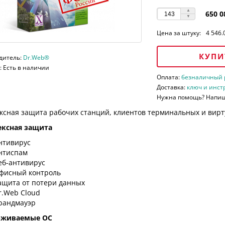
650 0
Цена за штуку:
4 546.
КУПИ
дитель:
Dr.Web®
 Есть в наличии
Оплата:
безналичный ра
Доставка:
ключ и инст
Нужна помощь? Напи
ксная защита рабочих станций, клиентов терминальных и вирт
ксная защита
нтивирус
нтиспам
еб-антивирус
фисный контроль
ащита от потери данных
r.Web Cloud
рандмауэр
рживаемые ОС