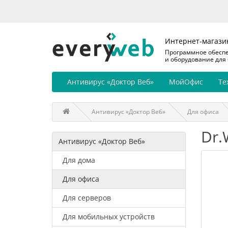
Интернет-магази
Программное обесп
и оборудование для
Антивирус «Доктор Веб»
МойОфис
Те
Антивирус «Доктор Веб»
Для офиса
Dr.
Антивирус «Доктор Веб»
Для дома
Для офиса
Для серверов
Для мобильных устройств