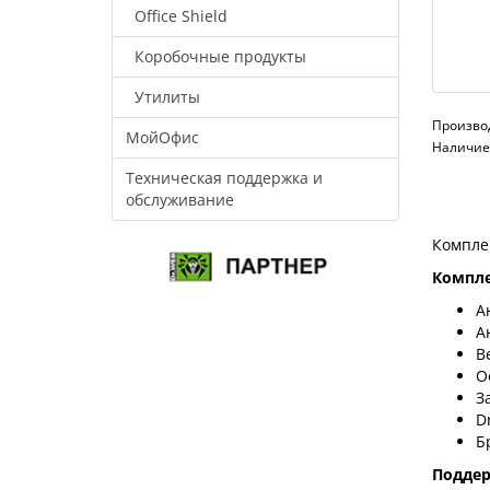
Office Shield
Коробочные продукты
Утилиты
Произво
МойОфис
Наличие:
Техническая поддержка и
обслуживание
Компле
Компле
А
А
В
О
З
D
Б
Подде