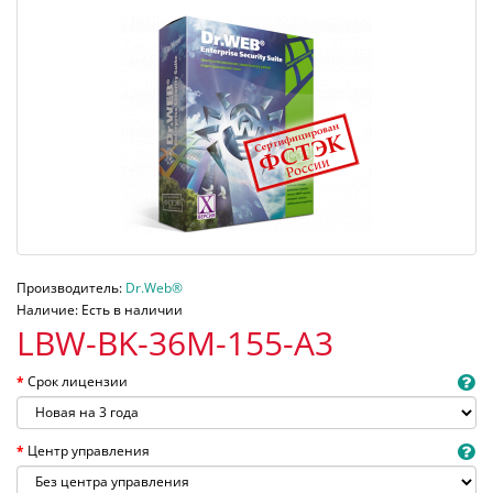
Производитель:
Dr.Web®
Наличие: Есть в наличии
LBW-BK-36M-155-A3
Срок лицензии
Центр управления