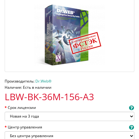
Производитель:
Dr.Web®
Наличие: Есть в наличии
LBW-BK-36M-156-A3
Срок лицензии
Центр управления