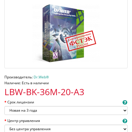
Производитель:
Dr.Web®
Наличие: Есть в наличии
LBW-BK-36M-20-A3
Срок лицензии
Центр управления