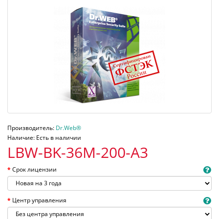
Производитель:
Dr.Web®
Наличие: Есть в наличии
LBW-BK-36M-200-A3
Срок лицензии
Центр управления