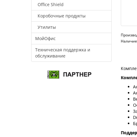
Office Shield
Коробочные продукты
Утилиты
Произво
МойОфис
Наличие:
Техническая поддержка и
обслуживание
Компле
Компле
А
А
В
О
З
D
Б
Подде