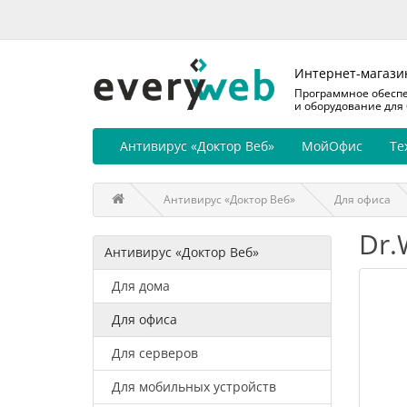
Интернет-магази
Программное обесп
и оборудование для
Антивирус «Доктор Веб»
МойОфис
Те
Антивирус «Доктор Веб»
Для офиса
Dr.
Антивирус «Доктор Веб»
Для дома
Для офиса
Для серверов
Для мобильных устройств