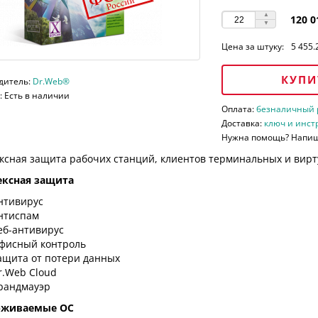
120 0
Цена за штуку:
5 455.
КУПИ
дитель:
Dr.Web®
 Есть в наличии
Оплата:
безналичный ра
Доставка:
ключ и инст
Нужна помощь? Напи
ксная защита рабочих станций, клиентов терминальных и вирт
ксная защита
нтивирус
нтиспам
еб-антивирус
фисный контроль
ащита от потери данных
r.Web Cloud
рандмауэр
рживаемые ОС