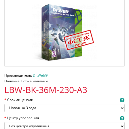
Производитель:
Dr.Web®
Наличие: Есть в наличии
LBW-BK-36M-230-A3
Срок лицензии
Центр управления