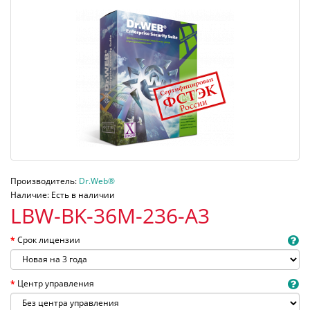
Производитель:
Dr.Web®
Наличие: Есть в наличии
LBW-BK-36M-236-A3
Срок лицензии
Центр управления