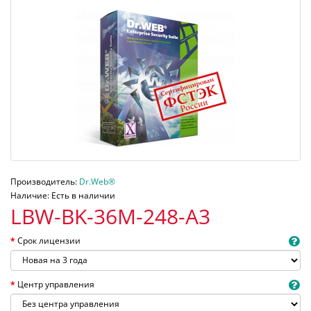
Производитель:
Dr.Web®
Наличие: Есть в наличии
LBW-BK-36M-248-A3
Срок лицензии
Центр управления