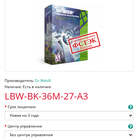
Производитель:
Dr.Web®
Наличие: Есть в наличии
LBW-BK-36M-27-A3
Срок лицензии
Центр управления