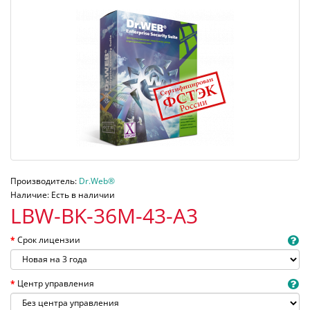
Производитель:
Dr.Web®
Наличие: Есть в наличии
LBW-BK-36M-43-A3
Срок лицензии
Центр управления