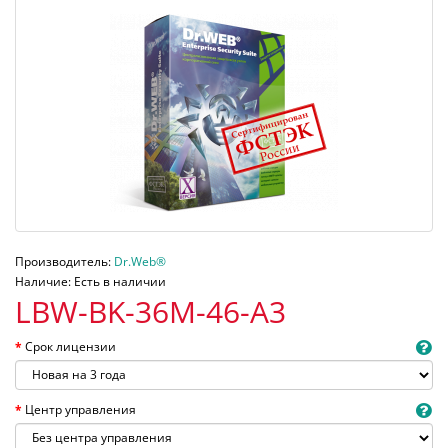
Производитель:
Dr.Web®
Наличие: Есть в наличии
LBW-BK-36M-46-A3
Срок лицензии
Центр управления