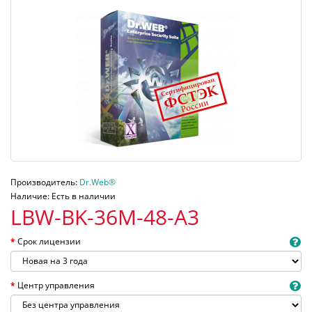
Производитель:
Dr.Web®
Наличие: Есть в наличии
LBW-BK-36M-48-A3
Срок лицензии
Центр управления