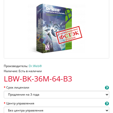
Производитель:
Dr.Web®
Наличие: Есть в наличии
LBW-BK-36M-64-B3
Срок лицензии
Центр управления