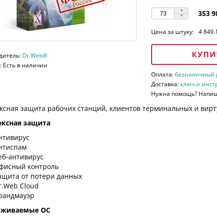
353 9
Цена за штуку:
4 849.
КУПИ
дитель:
Dr.Web®
 Есть в наличии
Оплата:
безналичный ра
Доставка:
ключ и инст
Нужна помощь? Напи
ксная защита рабочих станций, клиентов терминальных и вирт
ксная защита
нтивирус
нтиспам
еб-антивирус
фисный контроль
ащита от потери данных
r.Web Cloud
рандмауэр
рживаемые ОС