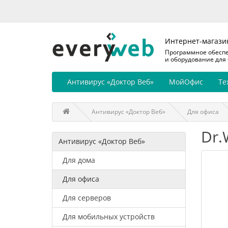
Интернет-магази
Программное обесп
и оборудование для
Антивирус «Доктор Веб»
МойОфис
Те
Антивирус «Доктор Веб»
Для офиса
Dr.
Антивирус «Доктор Веб»
Для дома
Для офиса
Для серверов
Для мобильных устройств