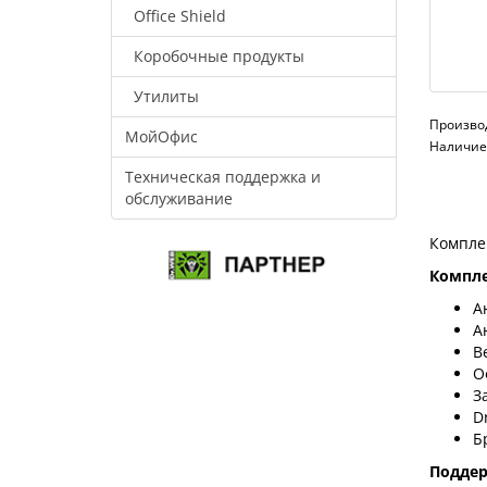
Office Shield
Коробочные продукты
Утилиты
Произво
МойОфис
Наличие:
Техническая поддержка и
обслуживание
Компле
Компле
А
А
В
О
З
D
Б
Подде