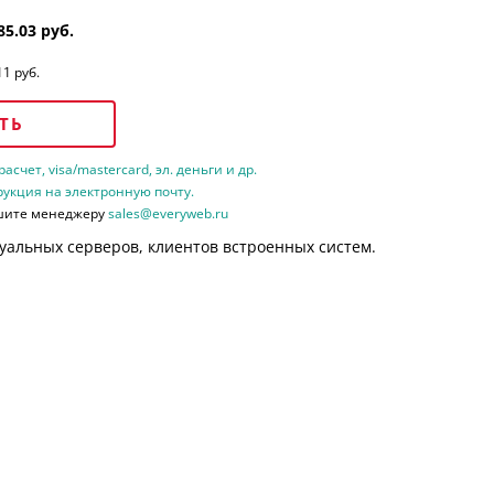
85.03 руб.
11 руб.
ТЬ
счет, visa/mastercard, эл. деньги и др.
рукция на электронную почту.
шите менеджеру
sales@everyweb.ru
уальных серверов, клиентов встроенных систем.